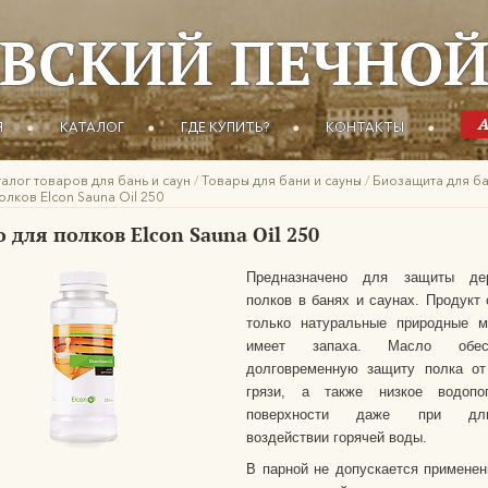
ВСКИЙ ПЕЧНОЙ
Я
КАТАЛОГ
ГДЕ КУПИТЬ?
КОНТАКТЫ
талог товаров для бань и саун
/
Товары для бани и сауны
/
Биозащита для б
лков Elcon Sauna Oil 250
 для полков Elcon Sauna Oil 250
Предназначено для защиты де
полков в банях и саунах. Продукт
только натуральные природные м
имеет запаха. Масло обесп
долговременную защиту полка от
грязи, а также низкое водопо
поверхности даже при дли
воздействии горячей воды.
В парной не допускается применен