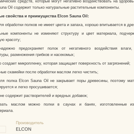
мических средств, которые могут негативно воздействовать на здоров
auna Oil содержит только натуральные растительные компоненты.
е свойства и преимущества Elcon Sauna Oil:
ля обработки полков не имеет цвета и запаха, хорошо впитывается в дре
ьные компоненты не изменяют структуру и цвет материала, подчерк
ую красоту;
надежно предохраняет полок от негативного воздействия влаги,
туры, размножения грибков и насекомых;
о создает микропленку, которая защищает поверхность от загрязнений;
ные скамейки после обработки маслом легко чистить;
ля полка Elcon Sauna Oil не закрывает поры древесины, поэтому ма
руется и легко просушивается;
 не содержит растворителей и вредных добавок;
ывать маслом можно полки в саунах и банях, изготовленные и
ериала.
Производитель
ELCON