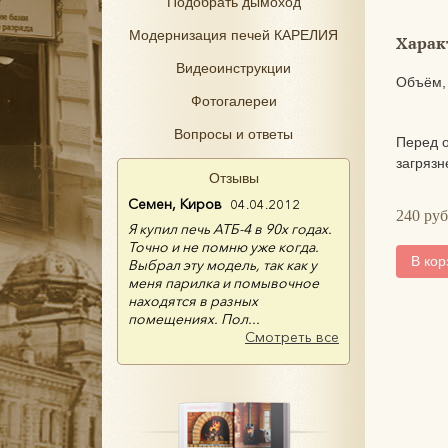
Подобрать дымоход
Модернизация печей КАРЕЛИЯ
Харак
Видеоинструкции
Объём,
Фотогалереи
Вопросы и ответы
Перед о
загрязн
Отзывы
Семен, Киров
04.04.2012
240
руб
Я купил печь АТБ-4 в 90х годах.
Точно и не помню уже когда.
В кор
Выбрал эту модель, так как у
меня парилка и помывочное
находятся в разных
помещениях. Пол...
Смотреть все