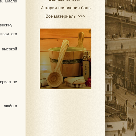
ье. Масло
История появления бань
Все материалы >>>
весину;
ивая его
 высокой
териал не
з любого