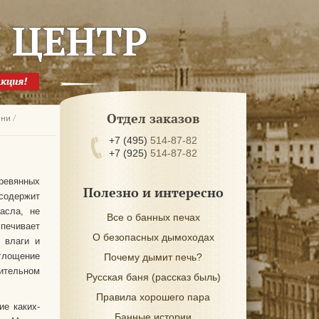
 ЦЕНТР
Отдел заказов
ани
/
+7 (495)
514-87-82
+7 (925)
514-87-82
ревянных
Полезно и интересно
 содержит
асла, не
Все о банных печах
ечивает
О безопасных дымоходах
 влаги и
глощение
Почему дымит печь?
тельном
Русская баня (рассказ быль)
Правила хорошего пара
ие каких-
Банные истории