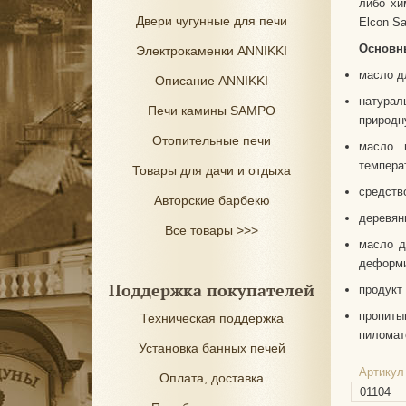
либо хи
Двери чугунные для печи
Elcon S
Основны
Электрокаменки ANNIKKI
масло д
Описание ANNIKKI
натурал
Печи камины SAMPO
природн
Отопительные печи
масло 
темпера
Товары для дачи и отдыха
средств
Авторские барбекю
деревян
Все товары >>>
масло д
деформи
Поддержка покупателей
продукт
пропит
Техническая поддержка
пиломат
Установка банных печей
Артикул
Оплата, доставка
01104